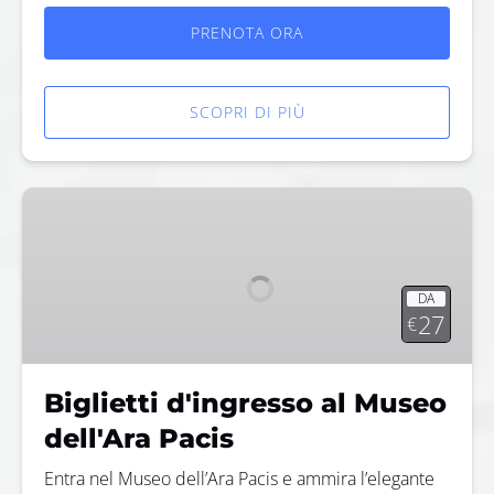
PRENOTA ORA
SCOPRI DI PIÙ
Biglietti
d'ingresso
al
Museo
DA
dell'Ara
27
€
Pacis
Biglietti d'ingresso al Museo
dell'Ara Pacis
Entra nel Museo dell’Ara Pacis e ammira l’elegante