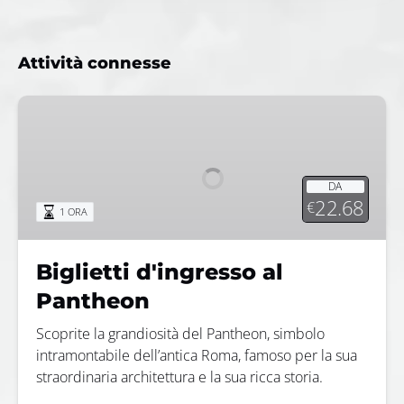
Attività connesse
Biglietti
d'ingresso
al
Pantheon
DA
22.68
€
1 ORA
Biglietti d'ingresso al
Pantheon
Scoprite la grandiosità del Pantheon, simbolo
intramontabile dell’antica Roma, famoso per la sua
straordinaria architettura e la sua ricca storia.