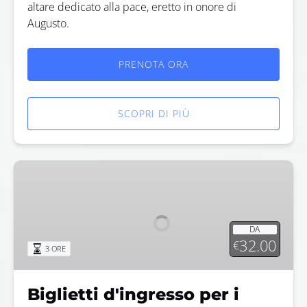
altare dedicato alla pace, eretto in onore di
Augusto.
PRENOTA ORA
SCOPRI DI PIÙ
Biglietti
d'ingresso
per
i
DA
Musei
32.00
€
3 ORE
Capitolini
Biglietti d'ingresso per i