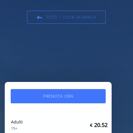
TUTTI I TOUR IN BARCA
PRENOTA ORA
Adulti
20.52
€
15+